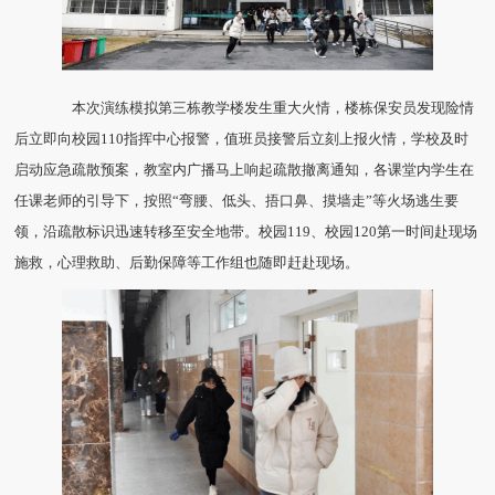
本次演练模拟第三栋教学楼发生重大火情，楼栋保安员发现险情
后立即向校园110指挥中心报警，值班员接警后立刻上报火情，学校及时
启动应急疏散预案，教室内广播马上响起疏散撤离通知，各课堂内学生在
任课老师的引导下，按照“弯腰、低头、捂口鼻、摸墙走”等火场逃生要
领，沿疏散标识迅速转移至安全地带。校园119、校园120第一时间赴现场
施救，心理救助、后勤保障等工作组也随即赶赴现场。